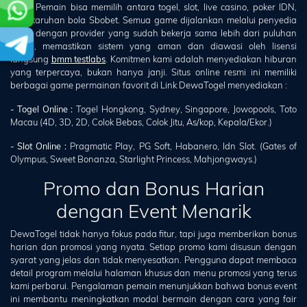
akun. Pemain bisa memilih antara togel, slot, live casino, poker IDN,
atau taruhan bola Sbobet. Semua game dijalankan melalui penyedia
resmi dengan provider yang sudah bekerja sama lebih dari puluhan
tahun, memastikan sistem yang aman dan diawasi oleh lisensi
langsung
bmm testlabs
. Komitmen kami adalah menyediakan hiburan
yang terpercaya, bukan hanya janji. Situs online resmi ini memiliki
berbagai game permainan favorit di Link DewaTogel menyediakan :
- Togel Online :
Togel Hongkong, Sydney, Singapore, Jowopools, Toto
Macau (4D, 3D, 2D, Colok Bebas, Colok Jitu, As/kop, Kepala/Ekor.)
- Slot Online :
Pragmatic Play, PG Soft, Habanero, Idn Slot. (Gates of
Olympus, Sweet Bonanza, Starlight Princess, Mahjongways.)
Promo dan Bonus Harian
dengan Event Menarik
DewaTogel tidak hanya fokus pada fitur, tapi juga memberikan bonus
harian dan promosi yang nyata. Setiap promo kami disusun dengan
syarat yang jelas dan tidak menyesatkan. Pengguna dapat membaca
detail program melalui halaman khusus dan menu promosi yang terus
kami perbarui. Pengalaman pemain menunjukkan bahwa bonus event
ini membantu meningkatkan modal bermain dengan cara yang fair