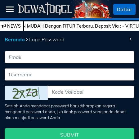
SELAMAT DATANG
Daftar
AKIN MUDAH Dengan FITUR Terbaru, Deposit Via : - VIRTUAL ACCOU
NEWS
Beranda
Beranda
Lupa Password
Daftar
Togel
Live
Casino
Slot
Games
Setelah Anda mendapat password baru diharapkan segera
Esports
PROMO
mengganti password anda, jika tidak password yang anda dapat
akan menjadi password Anda
Bola
SUBMIT