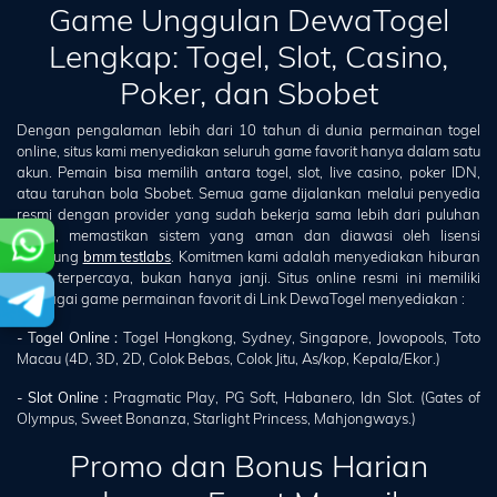
Game Unggulan DewaTogel
Lengkap: Togel, Slot, Casino,
Poker, dan Sbobet
Dengan pengalaman lebih dari 10 tahun di dunia permainan togel
online, situs kami menyediakan seluruh game favorit hanya dalam satu
akun. Pemain bisa memilih antara togel, slot, live casino, poker IDN,
atau taruhan bola Sbobet. Semua game dijalankan melalui penyedia
resmi dengan provider yang sudah bekerja sama lebih dari puluhan
tahun, memastikan sistem yang aman dan diawasi oleh lisensi
langsung
bmm testlabs
. Komitmen kami adalah menyediakan hiburan
yang terpercaya, bukan hanya janji. Situs online resmi ini memiliki
berbagai game permainan favorit di Link DewaTogel menyediakan :
- Togel Online :
Togel Hongkong, Sydney, Singapore, Jowopools, Toto
Macau (4D, 3D, 2D, Colok Bebas, Colok Jitu, As/kop, Kepala/Ekor.)
- Slot Online :
Pragmatic Play, PG Soft, Habanero, Idn Slot. (Gates of
Olympus, Sweet Bonanza, Starlight Princess, Mahjongways.)
Promo dan Bonus Harian